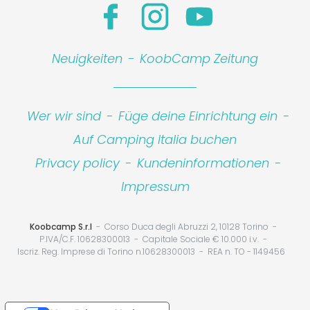
Neuigkeiten
-
KoobCamp Zeitung
Wer wir sind
-
Füge deine Einrichtung ein
-
Auf Camping Italia buchen
Privacy policy
-
Kundeninformationen
-
Impressum
Koobcamp S.r.l
Corso Duca degli Abruzzi 2, 10128 Torino
P.IVA/C.F. 10628300013
Capitale Sociale € 10.000 i.v.
Iscriz. Reg. Imprese di Torino n.10628300013
REA n. TO - 1149456