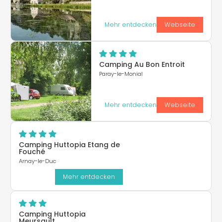
Mehr entdecken
Webseite
Camping Au Bon Entroit
Paray-le-Monial
Mehr entdecken
Webseite
Camping Huttopia Etang de
Fouché
Arnay-le-Duc
Mehr entdecken
Camping Huttopia
Meursault