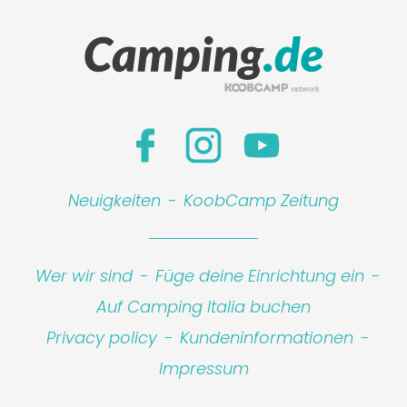
Neuigkeiten
-
KoobCamp Zeitung
Wer wir sind
-
Füge deine Einrichtung ein
-
Leaflet
|
©
Koobcamp S.r.l.
Auf Camping Italia buchen
Privacy policy
-
Kundeninformationen
-
Impressum