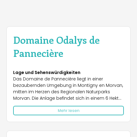
Domaine Odalys de
Pannecière
Lage und Sehenswürdigkeiten
Das Domaine de Pannecière liegt in einer
bezaubernden Umgebung in Montigny en Morvan,
mitten im Herzen des Regionalen Naturparks
Morvan. Die Anlage befindet sich in einem 6 Hektar
großen, bewaldeten Gebiet, nur wenige Schritte
Mehr lesen
vom Pannecière-See entfernt, einer perfekten
Destination für Naturliebhaber. In der Umgebung
gibt es zahlreiche kulturelle und historische
Sehenswürdigkeiten, darunter die gallo-römische
Stadt Autun, die berühmte Basilika von Vézelay