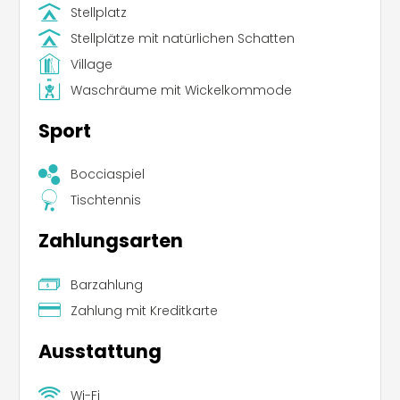
zusätzliche Freizeitoption darstellt. Die Umgebung
Stellplatz
lädt zu zahlreichen Entdeckungstouren ein, mit
Stellplätze mit natürlichen Schatten
Highlights wie dem Belvédère de Saint-Andelain,
den lokalen chèvreries und dem dynamischen
Village
Office du tourisme, wodurch Natur, Kultur und
Waschräume mit Wickelkommode
Tradition auf einzigartige Weise miteinander
verbunden werden.
Sport
Bocciaspiel
Tischtennis
Zahlungsarten
Barzahlung
Zahlung mit Kreditkarte
Ausstattung
Wi-Fi