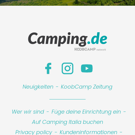
Neuigkeiten
-
KoobCamp Zeitung
Wer wir sind
-
Füge deine Einrichtung ein
-
Auf Camping Italia buchen
Leaflet
|
©
Koobcamp S.r.l.
Privacy policy
-
Kundeninformationen
-