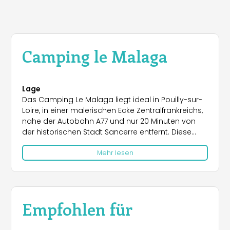
Camping le Malaga
Lage
Das Camping Le Malaga liegt ideal in Pouilly-sur-
Loire, in einer malerischen Ecke Zentralfrankreichs,
nahe der Autobahn A77 und nur 20 Minuten von
der historischen Stadt Sancerre entfernt. Diese
ausgezeichnete Lage ermöglicht es den Gästen,
Mehr lesen
die Schätze der Region leicht zu erkunden und in
die lokale Kultur einzutauchen. Sehenswürdigkeiten
wie Le Pavillon du Milieu de Loire, La Tour du Pouilly
Fumé, La Cave aux Arômes und die
beeindruckende pont de Pouilly sur Loire laden
Empfohlen für
zum Entdecken ein. In der Umgebung können
Besucher zudem die traditionelle Biscuiterie sowie
den lebhaften marché, place de l'Église genießen,