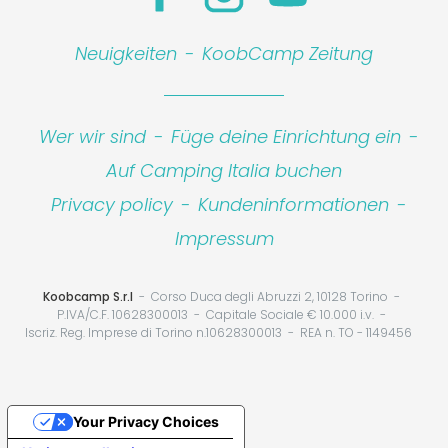
Leaflet
|
©
Koobcamp S.r.l.
Neuigkeiten
-
KoobCamp Zeitung
Wer wir sind
-
Füge deine Einrichtung ein
-
Auf Camping Italia buchen
Privacy policy
-
Kundeninformationen
-
Impressum
Koobcamp S.r.l
Corso Duca degli Abruzzi 2, 10128 Torino
P.IVA/C.F. 10628300013
Capitale Sociale € 10.000 i.v.
Iscriz. Reg. Imprese di Torino n.10628300013
REA n. TO - 1149456
Your Privacy Choices