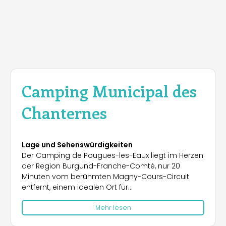
Camping Municipal des
Chanternes
Lage und Sehenswürdigkeiten
Der Camping de Pougues-les-Eaux liegt im Herzen
der Region Burgund-Franche-Comté, nur 20
Minuten vom berühmten Magny-Cours-Circuit
entfernt, einem idealen Ort für
Motorsportbegeisterte. Der Campingplatz
Mehr lesen
befindet sich zwischen den Städten Nevers und La
Charité-sur-Loire, was ihn zu einem perfekten