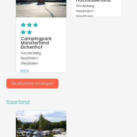
Hochsauerland
Winterberg
Nordrhein-
Westfalen
Mehr
entdecken
Campingpark
Münsterland
Eichenhof
Sassenberg
Nordrhein-
Westfalen
Mehr
entdecken
Strukturliste anzeigen
Webseite
Saarland