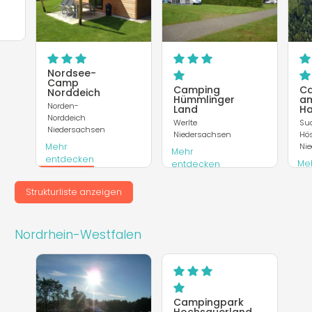
Nordsee-
Camp
Camping
C
Norddeich
Hümmlinger
a
Norden-
Land
Ha
Norddeich
Werlte
Su
Niedersachsen
Niedersachsen
Hö
Mehr
Ni
Mehr
entdecken
Me
entdecken
en
Webseite
Webseite
Strukturliste anzeigen
Web
Nordrhein-Westfalen
Campingpark