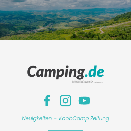
Neuigkeiten
-
KoobCamp Zeitung