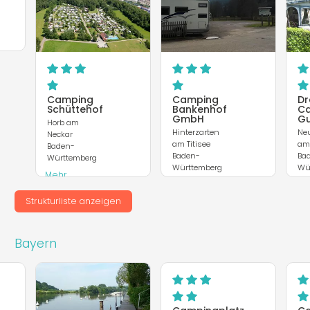
Camping
Camping
Dr
Schüttehof
Bankenhof
C
GmbH
Gu
Horb am
Hinterzarten
Ne
Neckar
am Titisee
am
Baden-
Baden-
Ba
Württemberg
Württemberg
Wü
Mehr
Mehr
Me
entdecken
entdecken
en
Strukturliste anzeigen
Webseite
Webseite
Web
Bayern