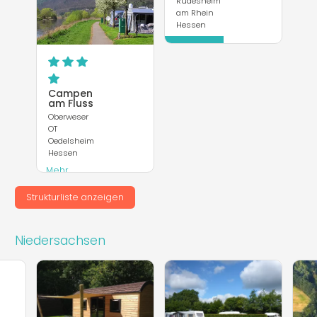
Rüdesheim
am Rhein
Hessen
Mehr
entdecken
Campen
am Fluss
Oberweser
OT
Oedelsheim
Hessen
Mehr
entdecken
Strukturliste anzeigen
Webseite
Niedersachsen