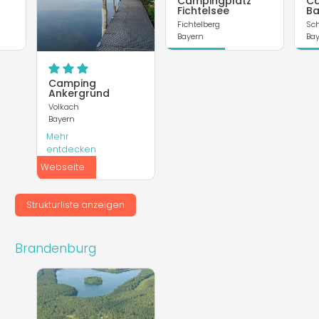
Campingplatz
C
Fichtelsee
Ba
Fichtelberg
Sc
Bayern
Ba
Mehr
Me
entdecken
entd
Camping
Ankergrund
Volkach
Bayern
Mehr
entdecken
Webseite
Strukturliste anzeigen
Brandenburg