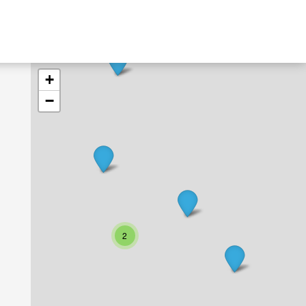
+
−
2