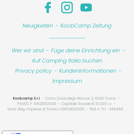
Neuigkeiten
-
KoobCamp Zeitung
Wer wir sind
-
Füge deine Einrichtung ein
-
Auf Camping Italia buchen
Privacy policy
-
Kundeninformationen
-
Impressum
Koobcamp S.r.l
Corso Duca degli Abruzzi 2, 10128 Torino
P.IVA/C.F. 10628300013
Capitale Sociale € 10.000 i.v.
Iscriz. Reg. Imprese di Torino n.10628300013
REA n. TO - 1149456