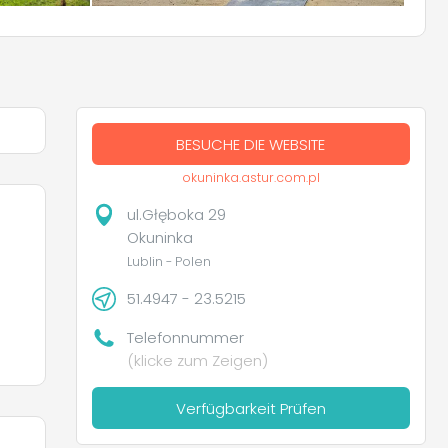
BESUCHE DIE WEBSITE
okuninka.astur.com.pl
ul.Głęboka 29
Okuninka
Lublin - Polen
51.4947 - 23.5215
Telefonnummer
(klicke zum Zeigen)
Verfügbarkeit Prüfen