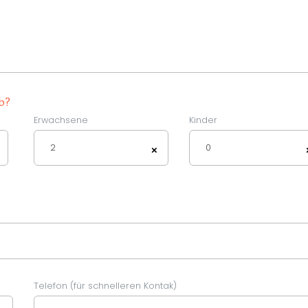
b?
Erwachsene
Kinder
2
0
×
Telefon (für schnelleren Kontak)