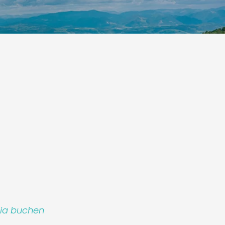
Leaflet
|
©
Koobcamp S.r.l.
lia buchen