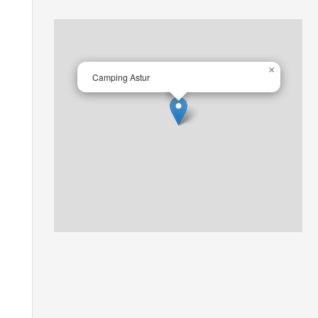
×
Camping Astur