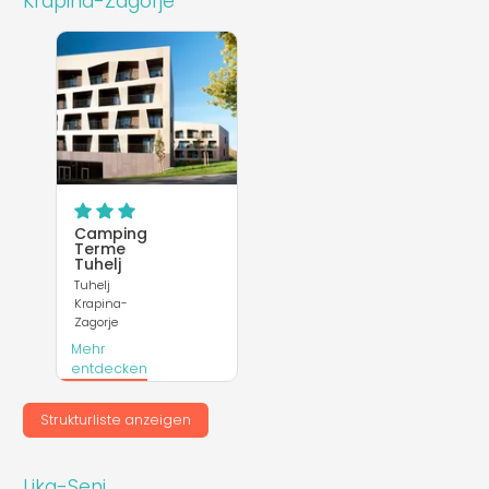
Krapina-Zagorje
Camping
Terme
Tuhelj
Tuhelj
Krapina-
Zagorje
Mehr
entdecken
Webseite
Strukturliste anzeigen
Lika-Senj