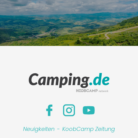
Neuigkeiten
-
KoobCamp Zeitung