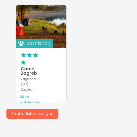
pet friendly
Camp
Zagreb
Zagabria
(ZG)
Zagreb
Mehr
entdecken
Webseite
Strukturliste anzeigen