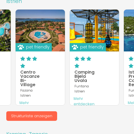
Istrien
pet friendly
pet friendly
Centro
Camping
Is
Vacanze
Bijela
Pr
Bi-
Uvala
C
Village
Re
Funtana
Fazana
Fu
Istrien
Istrien
Ist
Mehr
Mehr
Me
entdecken
entdecken
en
Webseite
Webseite
Web
Strukturliste anzeigen