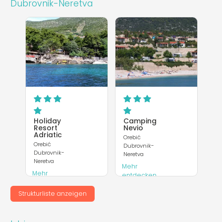
Dubrovnik-Neretva
Holiday
Camping
Resort
Nevio
Adriatic
Orebić
Orebić
Dubrovnik-
Dubrovnik-
Neretva
Neretva
Mehr
Mehr
entdecken
entdecken
Webseite
Strukturliste anzeigen
Webseite