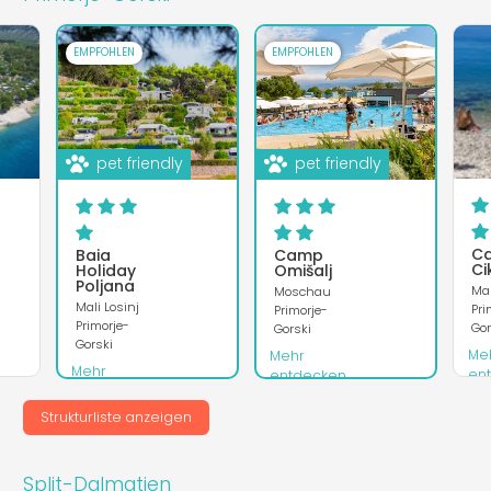
EMPFOHLEN
EMPFOHLEN
pet friendly
pet friendly
C
Baia
Camp
Ci
Holiday
Omišalj
Poljana
Mal
Moschau
Mali Losinj
Pri
Primorje-
Primorje-
Gor
Gorski
Gorski
Me
Mehr
Mehr
en
entdecken
entdecken
Web
Webseite
Strukturliste anzeigen
Webseite
Split-Dalmatien