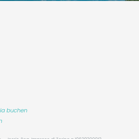
lia buchen
m