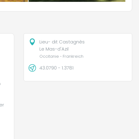
Lieu- dit Castagnès
Le Mas-d'Azil
Occitanie - Frankreich
43.0790 - 1.3781
n
er