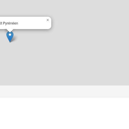
×
it Pyrénéen