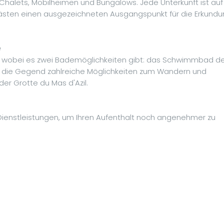
alets, Mobilheimen und Bungalows. Jede Unterkunft ist auf
ästen einen ausgezeichneten Ausgangspunkt für die Erkund
e
en, wobei es zwei Bademöglichkeiten gibt: das Schwimmbad d
t die Gegend zahlreiche Möglichkeiten zum Wandern und
er Grotte du Mas d'Azil.
 Dienstleistungen, um Ihren Aufenthalt noch angenehmer zu