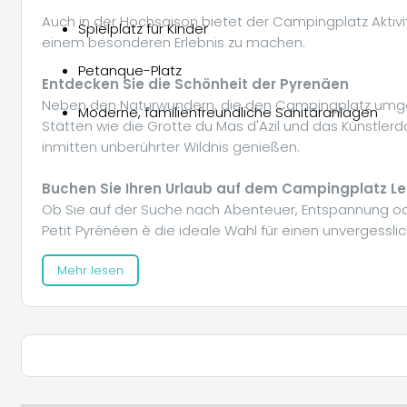
Auch in der Hochsaison bietet der Campingplatz Aktivi
Spielplatz für Kinder
einem besonderen Erlebnis zu machen.
Petanque-Platz
Entdecken Sie die Schönheit der Pyrenäen
Neben den Naturwundern, die den Campingplatz umgeb
Moderne, familienfreundliche Sanitäranlagen
Stätten wie die Grotte du Mas d'Azil und das Künstler
inmitten unberührter Wildnis genießen.
Buchen Sie Ihren Urlaub auf dem Campingplatz Le
Ob Sie auf der Suche nach Abenteuer, Entspannung ode
Petit Pyrénéen è die ideale Wahl für einen unvergessli
Mehr lesen