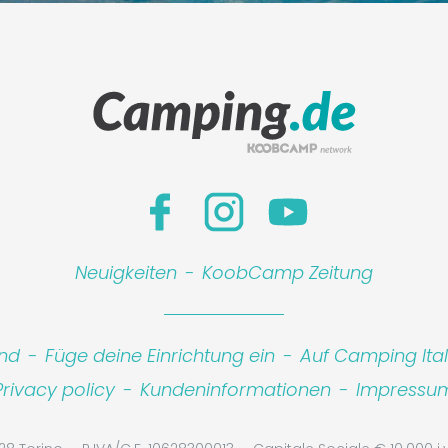
Neuigkeiten
-
KoobCamp Zeitung
ind
-
Füge deine Einrichtung ein
-
Auf Camping Ita
Privacy policy
-
Kundeninformationen
-
Impressu