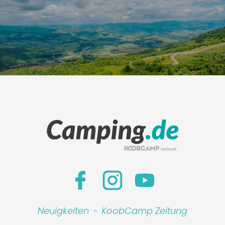
Neuigkeiten
-
KoobCamp Zeitung