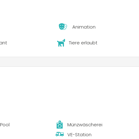
rspiel gewidmet ist. Für Sportbegeisterte gibt es spezielle
 und sogar CrossFit-Kurse. In der Umgebung können Gäste
n wie Motorradstrecken und Golfplätze erkunden.
Animation
ant
Tiere erlaubt
 Pool
Münzwäscherei
VE-Station