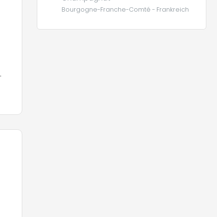
Bourgogne-Franche-Comté - Frankreich
ung
ung
ge
p