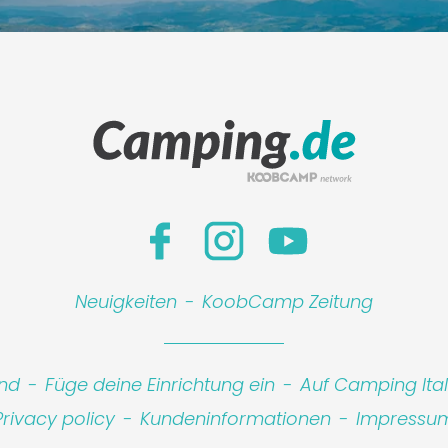
Leaflet
|
©
Koobcam
Neuigkeiten
-
KoobCamp Zeitung
ind
-
Füge deine Einrichtung ein
-
Auf Camping Ita
Privacy policy
-
Kundeninformationen
-
Impressu