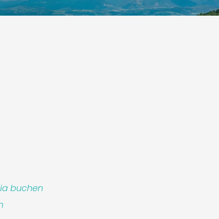
p S.r.l.
lia buchen
m