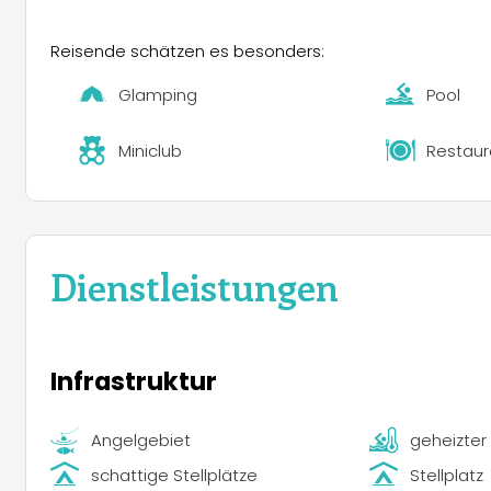
beheiztes Außenbecken und ein Bereich, der dem Wasse
Bereiche wie ein Multisportfeld, einen Fitnessbereich
Reisende schätzen es besonders:
zusätzlich zu Rad- und Wanderwegen auch Attraktione
Glamping
Pool
Miniclub
Restaur
Dienstleistungen
Infrastruktur
Angelgebiet
geheizter
schattige Stellplätze
Stellplatz