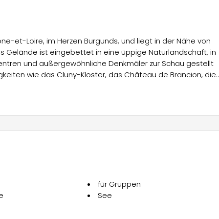
e-et-Loire, im Herzen Burgunds, und liegt in der Nähe von
Gelände ist eingebettet in eine üppige Naturlandschaft, in
e Zentren und außergewöhnliche Denkmäler zur Schau gestellt
keiten wie das Cluny-Kloster, das Château de Brancion, die
n von Baume-les-Messieurs besuchen, was eine reiche Misch
 und Stellplätzen, die darauf ausgelegt sind, jede Anforder
 Unterkünfte wie Cottage Le Breuil, Cottage La Seille und
umaufteilungen und moderne Annehmlichkeiten bestechen.
ttage Déclik, bieten kompakte, aber funktionale Lösungen,
uchen. Zusätzlich verfügt der Campingplatz über die Tente Lod
für Gruppen
nis inmitten der Natur genießen möchten. Die Unterkünfte sind
e
See
ariierenden Anzahl von Zimmern von 2 bis 4 sowie einer
vielfältige und breit gefächerte Auswahl für jeden Urlaubsty