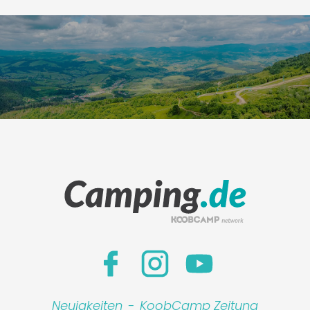
Neuigkeiten
-
KoobCamp Zeitung