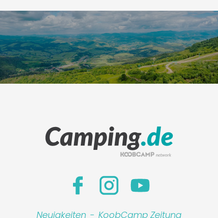
Neuigkeiten
-
KoobCamp Zeitung