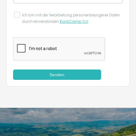
Ich bin mit der Verarbeitung personenbezogener Daten
Leaflet
|
©
Koobcamp S.r.l.
durch einverstanden
KoobCamp S.r.l
Senden