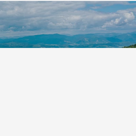
Leaflet
|
©
Koobcamp S.r.l.