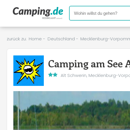
zurück zu:
Home
-
Deutschland
-
Mecklenburg-Vorpom
Camping am See A
Alt Schwerin, Mecklenburg-Vo