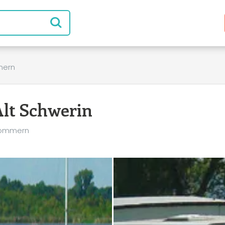
mern
lt Schwerin
rpommern