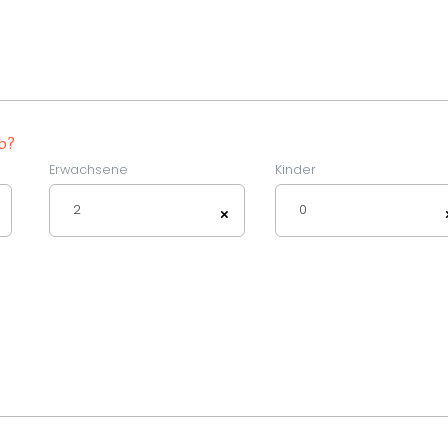
b?
Erwachsene
Kinder
2
0
×