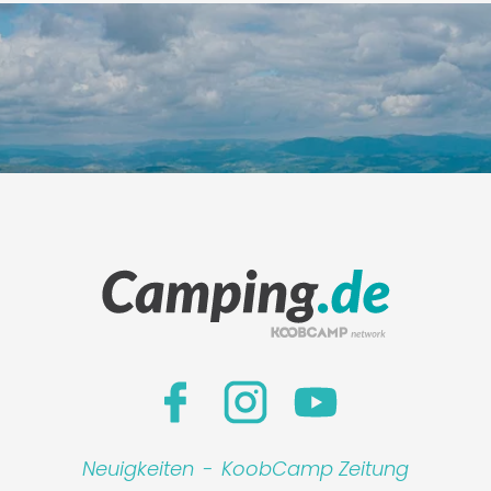
Neuigkeiten
-
KoobCamp Zeitung