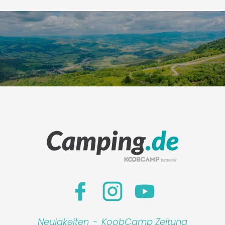
Neuigkeiten
-
KoobCamp Zeitung