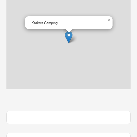
×
Krakær Camping