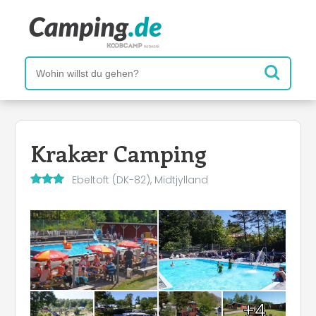
Krakær Camping
Ebeltoft (DK-82), Midtjylland
+4