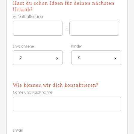
Hast du schon Ideen für deinen nächsten
Urlaub?
Aufenthaltsdauer
→
Erwachsene
Kinder
2
0
×
×
Wie können wir dich kontaktieren?
Name und Nachname
Leaflet
|
©
Koobcamp S.r.l.
Email