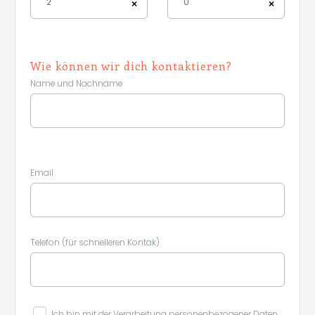
2
0
×
×
Wie können wir dich kontaktieren?
Name und Nachname
Email
Leaflet
|
©
Koobcamp S.r.l.
Telefon (für schnelleren Kontak)
Ich bin mit der Verarbeitung personenbezogener Daten