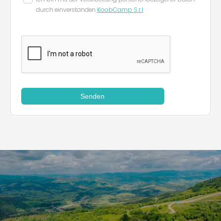
durch einverstanden
KoobCamp S.r.l
Senden