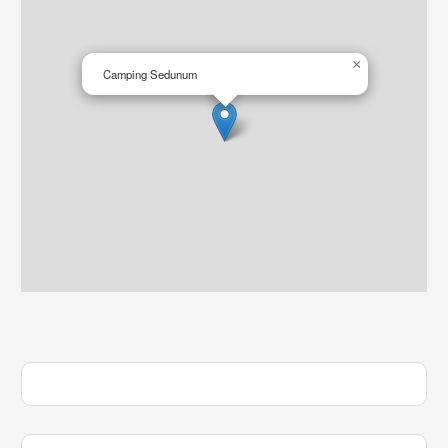
×
Camping Sedunum