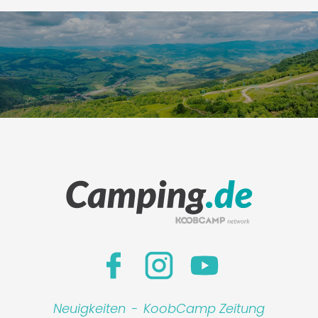
Neuigkeiten
-
KoobCamp Zeitung