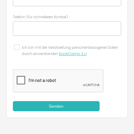
Telefon (für schnelleren Kontak)
Leaflet
|
©
Koobcamp S.r.l.
Ich bin mit der Verarbeitung personenbezogener Daten
durch einverstanden
KoobCamp S.r.l
Senden