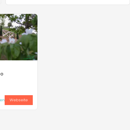
go
ken
Webseite