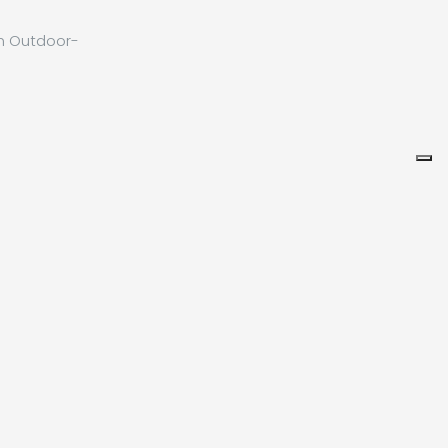
en Outdoor-
Leaflet
|
©
Koobcamp S.r.l.