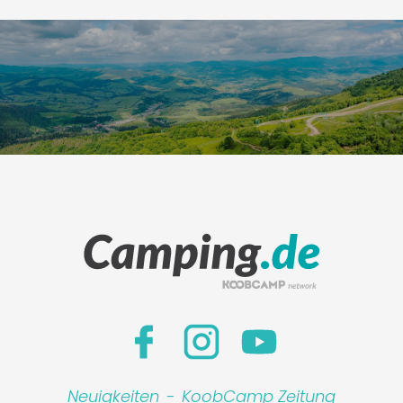
Neuigkeiten
-
KoobCamp Zeitung