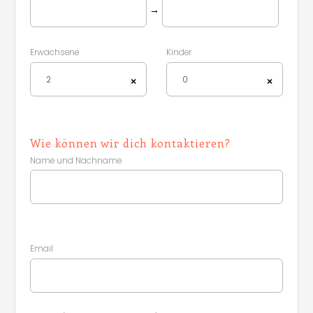
→
Erwachsene
Kinder
Leaflet
|
©
Koobcamp S.r.l.
2
0
×
×
Wie können wir dich kontaktieren?
Name und Nachname
Email