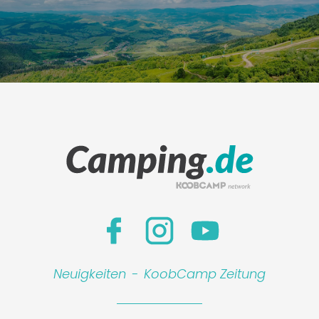
Neuigkeiten
-
KoobCamp Zeitung