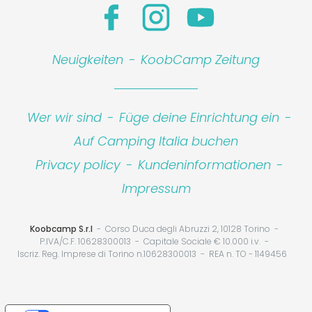
Neuigkeiten
-
KoobCamp Zeitung
Wer wir sind
-
Füge deine Einrichtung ein
-
Auf Camping Italia buchen
Privacy policy
-
Kundeninformationen
-
Impressum
Koobcamp S.r.l
Corso Duca degli Abruzzi 2, 10128 Torino
P.IVA/C.F. 10628300013
Capitale Sociale € 10.000 i.v.
Iscriz. Reg. Imprese di Torino n.10628300013
REA n. TO - 1149456