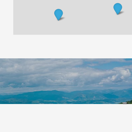
3
4
2
Leaflet
|
©
Koobcamp S.r.l.
2