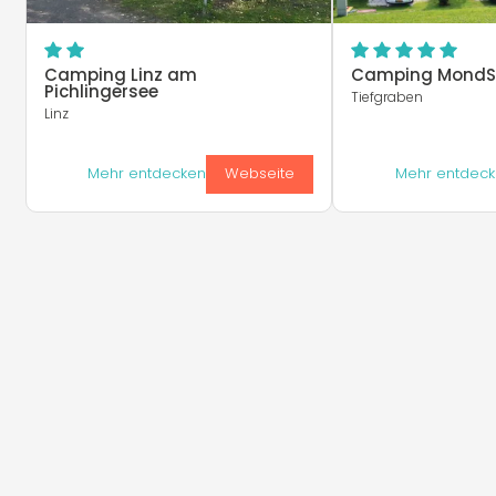
Camping Linz am
Camping MondS
Pichlingersee
Tiefgraben
Linz
Mehr entdecken
Webseite
Mehr entdec