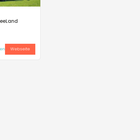
eeLand
ken
Webseite