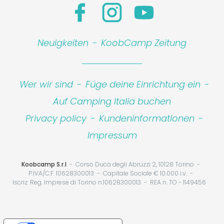
Neuigkeiten
-
KoobCamp Zeitung
Wer wir sind
-
Füge deine Einrichtung ein
-
Auf Camping Italia buchen
Privacy policy
-
Kundeninformationen
-
Impressum
Koobcamp S.r.l
Corso Duca degli Abruzzi 2, 10128 Torino
P.IVA/C.F. 10628300013
Capitale Sociale € 10.000 i.v.
Iscriz. Reg. Imprese di Torino n.10628300013
REA n. TO - 1149456