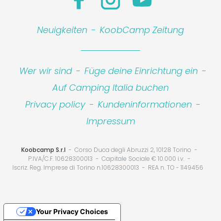
Neuigkeiten
-
KoobCamp Zeitung
Wer wir sind
-
Füge deine Einrichtung ein
-
Auf Camping Italia buchen
Privacy policy
-
Kundeninformationen
-
Impressum
Koobcamp S.r.l
Corso Duca degli Abruzzi 2, 10128 Torino
P.IVA/C.F. 10628300013
Capitale Sociale € 10.000 i.v.
Iscriz. Reg. Imprese di Torino n.10628300013
REA n. TO - 1149456
Your Privacy Choices