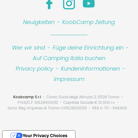
Neuigkeiten
-
KoobCamp Zeitung
Wer wir sind
-
Füge deine Einrichtung ein
-
Auf Camping Italia buchen
Privacy policy
-
Kundeninformationen
-
Impressum
Koobcamp S.r.l
Corso Duca degli Abruzzi 2, 10128 Torino
P.IVA/C.F. 10628300013
Capitale Sociale € 10.000 i.v.
Iscriz. Reg. Imprese di Torino n.10628300013
REA n. TO - 1149456
Your Privacy Choices