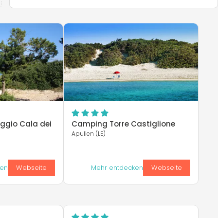
ggio Cala dei
Camping Torre Castiglione
Apulien (LE)
ken
Webseite
Mehr entdecken
Webseite