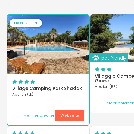
EMPFOHLEN
pet friendly
Villaggio Campe
Ginepri
Apulien (BR)
Village Camping Park Shadak
Apulien (LE)
Mehr entdec
Mehr entdecken
Webseite