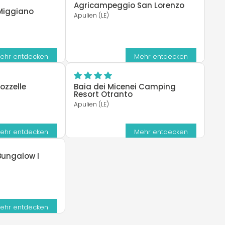
Agricampeggio San Lorenzo
Miggiano
Apulien (LE)
ehr entdecken
Mehr entdecken
ozzelle
Baia dei Micenei Camping
Resort Otranto
Apulien (LE)
ehr entdecken
Mehr entdecken
ungalow I
ehr entdecken