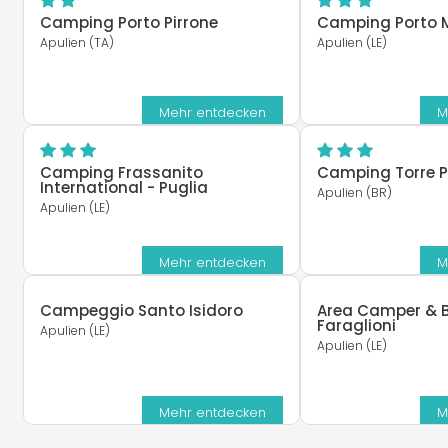
Camping Porto Pirrone
Camping Porto 
Apulien (TA)
Apulien (LE)
Mehr entdecken
M
Camping Frassanito
Camping Torre P
International - Puglia
Apulien (BR)
Apulien (LE)
Mehr entdecken
M
Campeggio Santo Isidoro
Area Camper & B
Faraglioni
Apulien (LE)
Apulien (LE)
Mehr entdecken
M