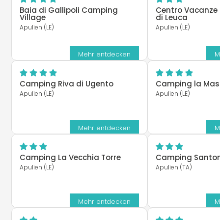
Baia di Gallipoli Camping
Centro Vacanze
Village
di Leuca
Apulien (LE)
Apulien (LE)
Mehr entdecken
M
Camping Riva di Ugento
Camping la Mas
Apulien (LE)
Apulien (LE)
Mehr entdecken
M
Camping La Vecchia Torre
Camping Santo
Apulien (LE)
Apulien (TA)
Mehr entdecken
M