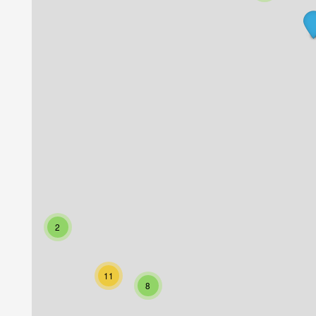
2
11
8