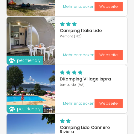
Mehr entdecken
Webseite
Camping Italia Lido
Piemont (NO)
Mehr entdecken
Webseite
pet friendly
DKamping Village Ispra
Lombardei (VA)
Mehr entdecken
Webseite
pet friendly
Camping Lido Cannero
Riviera