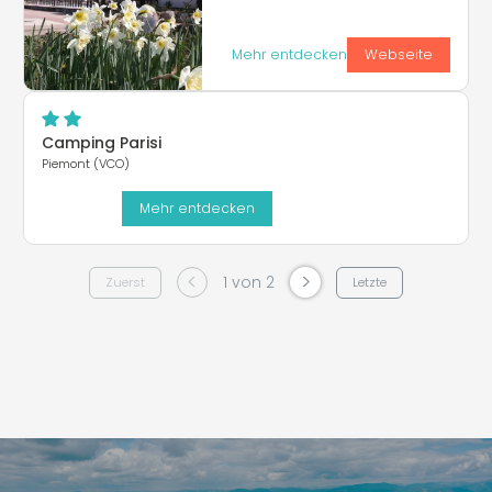
Mehr entdecken
Webseite
Camping Parisi
Piemont (VCO)
Mehr entdecken
<
>
1 von 2
Zuerst
Letzte