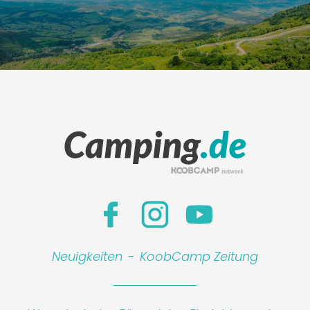
Neuigkeiten
-
KoobCamp Zeitung