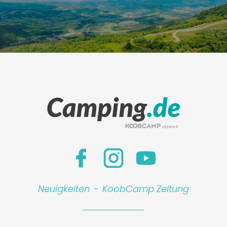
Neuigkeiten
-
KoobCamp Zeitung