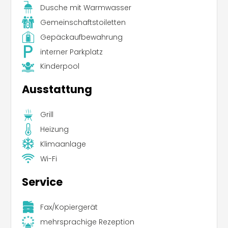
Dusche mit Warmwasser
Gemeinschaftstoiletten
Gepäckaufbewahrung
interner Parkplatz
Kinderpool
Ausstattung
Grill
Heizung
Klimaanlage
Wi-Fi
Service
Fax/Kopiergerät
mehrsprachige Rezeption