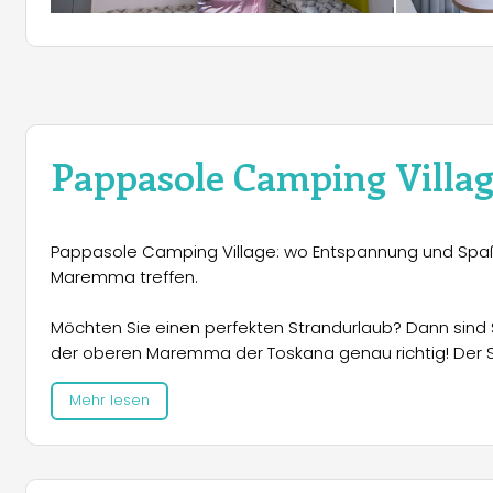
Pappasole Camping Villa
Pappasole Camping Village: wo Entspannung und Spaß 
Maremma treffen.
Möchten Sie einen perfekten Strandurlaub? Dann sind 
der oberen Maremma der Toskana genau richtig! Der St
herrlichen Blick auf die Insel Elba. Es stehen zahlreic
Mehr lesen
sowie Stellplätze von klassisch bis hin zu Stellplätzen
ausgestattet und verfügen sowohl über Klimaanlage a
gemeinsame Grillplätze und Waschmaschinen. Außerdem
Pizzarestaurant, einen Fahrradverleih, eine Apotheke u