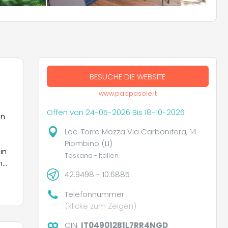
BESUCHE DIE WEBSITE
www.pappasole.it
Offen von 24-05-2026 Bis 18-10-2026
en
Loc. Torre Mozza Via Carbonifera, 14
Piombino (LI)
in
Toskana - Italien
n
42.9498 - 10.6885
Telefonnummer
r,
(klicke zum Zeigen)
CIN:
IT049012B1L7RR4NGD