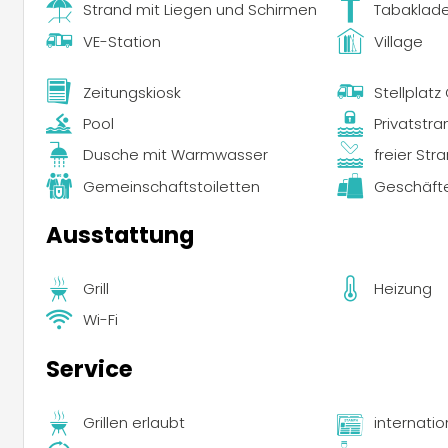
Strand mit Liegen und Schirmen
Tabaklad
VE-Station
Village
Zeitungskiosk
Stellplat
Pool
Privatstra
Dusche mit Warmwasser
freier Str
Gemeinschaftstoiletten
Geschäft
Ausstattung
Grill
Heizung
Wi-Fi
Service
Grillen erlaubt
internatio