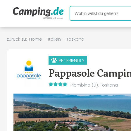
zurück zu:
Home
-
Italien
-
Toskana
PET FRIENDLY
Pappasole Campin
Piombino (LI), Toskana