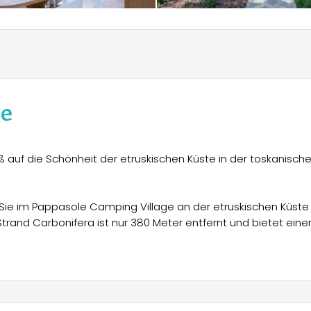
ge
auf die Schönheit der etruskischen Küste in der toskanisch
Sie im Pappasole Camping Village an der etruskischen Küste 
rand Carbonifera ist nur 380 Meter entfernt und bietet eine
he Unterkünfte zur Auswahl, darunter Bungalows und Mobilheime
 mit eigenem Bad und eigener Küche. Alle Unterkünfte sind gut
ls auch Heizung. Außerdem gibt es Toiletten mit Warmwasse
 finden Sie dort einen Supermarkt, eine Bar, ein
nd vieles mehr! Für Ihr Wohlbefinden können Sie sich auf das