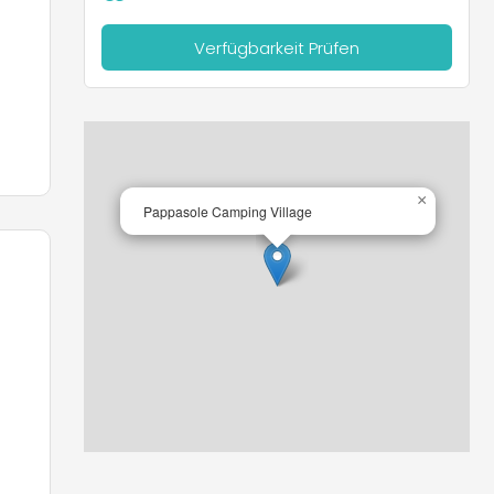
en
Verfügbarkeit Prüfen
ür
ie
×
Pappasole Camping Village