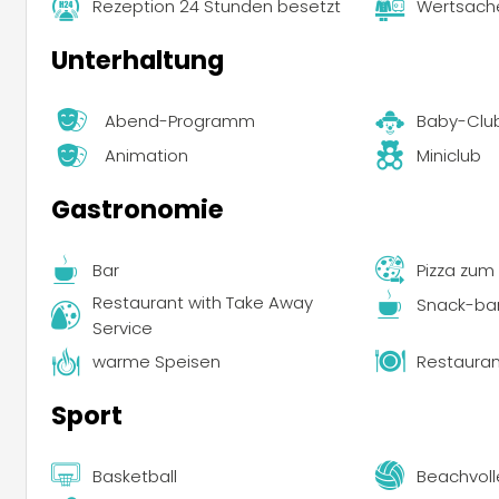
Rezeption 24 Stunden besetzt
Wertsach
Unterhaltung
Abend-Programm
Baby-Clu
Animation
Miniclub
Gastronomie
Bar
Pizza zu
Restaurant with Take Away
Snack-ba
Service
warme Speisen
Restauran
Sport
Basketball
Beachvoll