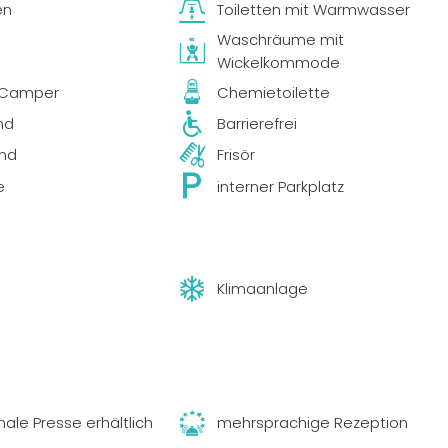
en
Toiletten mit Warmwasser
Waschräume mit
Wickelkommode
z Camper
Chemietoilette
nd
Barrierefrei
and
Frisör
e
interner Parkplatz
Klimaanlage
nale Presse erhältlich
mehrsprachige Rezeption