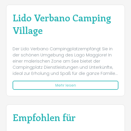
Lido Verbano Camping
Village
Der Lido Verbano Campingplatzempfängt Sie in
der schönen Umgebung des Lago Maggiore! In
einer malerischen Zone am See bietet der
Campingplatz Dienstleistungen und Unterkünfte,
ideal zur Erholung und Spaß für die ganze Familie.
Von Bungalows über Chalets bis zu Stellplätzen,
Mehr lesen
kann jeder Gast einen großen privaten und
abgelegenen Raum genießen, um seinen Urlaub
am See in völliger Entspannung zu erleben! Der
Campingplatz Lido Verbano ist heute einer der
bekanntesten Campingplätze am Lago Maggiore.
Empfohlen für
Dank der vielen Dienstleistungen die er seinen
Gästen bietet, wie ein direkter Zugang zum
privaten Strand, ein gut ausgestatteter