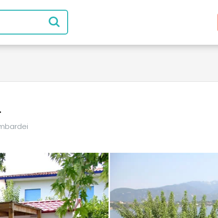
a
ombardei