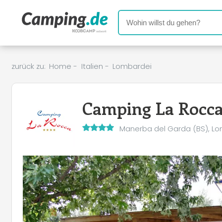
zurück zu:
Home
-
Italien
-
Lombardei
Camping La Rocc
Manerba del Garda (BS), L