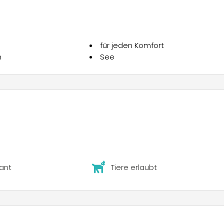
für jeden Komfort
n
See
ant
Tiere erlaubt