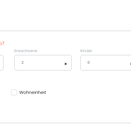
b?
Erwachsene
Kinder
2
0
×
Wohneinheit