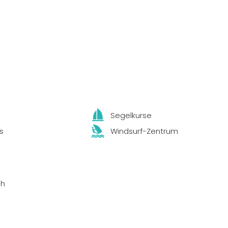
Segelkurse
s
Windsurf-Zentrum
ih