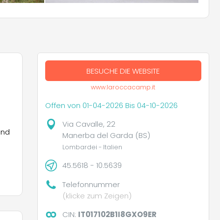
BESUCHE DIE WEBSITE
www.laroccacamp.it
Offen von 01-04-2026 Bis 04-10-2026
Via Cavalle, 22
ind
Manerba del Garda (BS)
Lombardei - Italien
45.5618 - 10.5639
Telefonnummer
(klicke zum Zeigen)
CIN:
IT017102B1I8GXO9ER