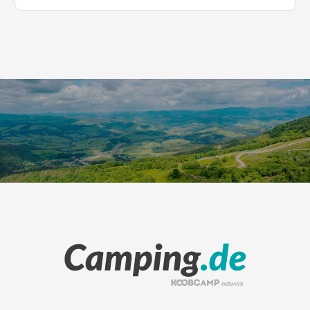
Leaflet
|
©
Koobcamp S.r.l.