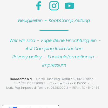
Neuigkeiten
-
KoobCamp Zeitung
Wer wir sind
-
Füge deine Einrichtung ein
-
Auf Camping Italia buchen
Privacy policy
-
Kundeninformationen
-
Impressum
Koobcamp S.r.l
Corso Duca degli Abruzzi 2, 10128 Torino
P.IVA/C.F. 10628300013
Capitale Sociale € 10.000 i.v.
Iscriz. Reg. Imprese di Torino n.10628300013
REA n. TO - 1149456