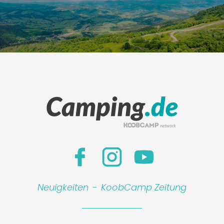
Neuigkeiten
-
KoobCamp Zeitung