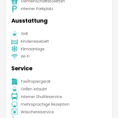
Gemeinschaftstoiletten
interner Parkplatz
Ausstattung
Grill
Kinderreisebett
Klimaanlage
Wi-Fi
Service
Fax/Kopiergerät
Grillen erlaubt
Interner Shuttleservice
mehrsprachige Rezeption
Wäschereiservice