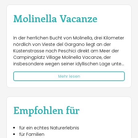
Molinella Vacanze
In der herrlichen Bucht von Molinella, drei Kilometer
nördlich von Vieste del Gargano liegt an der
Küstenstrasse nach Peschici direkt am Meer der
Campingplatz Village Molinella Vacanze, der
insbesondere wegen seiner idyllischen Lage unter
den Feriendörfern Apuliens sehr beliebt ist. Die
Mehr lesen
Anlage bietet Bungalows, Mobilheime und einen
Campingbereich mit Stellplätzen für Wohnwagen
und Camper sowie für Zelte. Er ist mit einem
Sanitärbereich mit Warmwasser und vielen
weiteren Annehmlichkeiten für einen erholsamen
Empfohlen für
Urlaub im Freien ausgestattet. Das Meer, der feine,
goldene Sandstrand und die charakteristische
weisse Felsenküste mit ihren mediterranen
für ein echtes Naturerlebnis
Strauchgewächsen machen das Gebiet, auf dem
für Familien
sich dieser herrliche Campingplatz befindet, zu