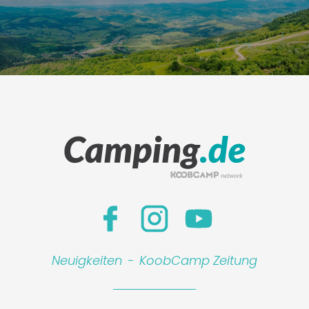
Neuigkeiten
-
KoobCamp Zeitung