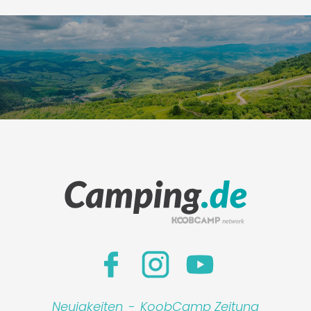
Neuigkeiten
-
KoobCamp Zeitung