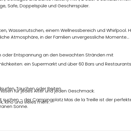
ge, Safe, Doppelspüle und Geschirrspüler.
cken, Wasserrutschen, einem Wellnessbereich und Whirlpool. H
tliche Atmosphäre, in der Familien unvergessliche Momente
m oder Entspannung an den bewachten Stränden mit
mlichkeiten: ein Supermarkt und über 60 Bars und Restaurant
dsurfen, Tauchen oder Reiten.
ebnissen für jedes Alter und jeden Geschmack:
suchen – der Campingplatz Mas de la Treille ist der perfekt
, Kino und vieles mehr.
rranen Sonne.