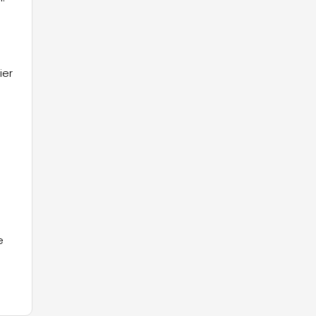
ier
s
e