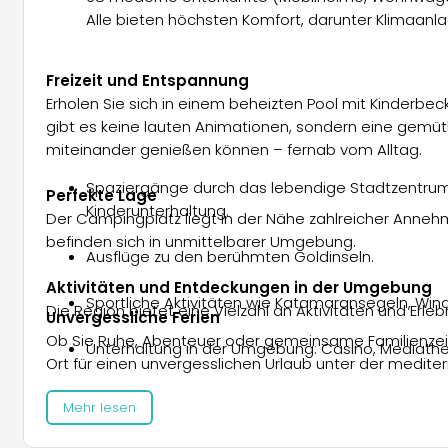
Alle bieten höchsten Komfort, darunter Klimaanla
Freizeit und Entspannung
Erholen Sie sich in einem beheizten Pool mit Kinderbe
gibt es keine lauten Animationen, sondern eine gemü
miteinander genießen können – fernab vom Alltag.
Spaziergänge durch das lebendige Stadtzentru
Perfekte Lage
Kinderunterhaltung.
Der Campingplatz liegt in der Nähe zahlreicher Anneh
befinden sich in unmittelbarer Umgebung.
Ausflüge zu den berühmten Goldinseln.
Aktivitäten und Entdeckungen in der Umgebung
Sportliche Aktivitäten wie Katamaransegeln, Win
Die Region bietet eine Vielzahl an Aktivitäten und Erl
Unvergessliche Ferien
Ob Sie Ruhe, Abenteuer oder gemeinsame Familienzeit 
Unterhaltung in der Umgebung: Casino, Mediathek
Ort für einen unvergesslichen Urlaub unter der medite
Mehr lesen