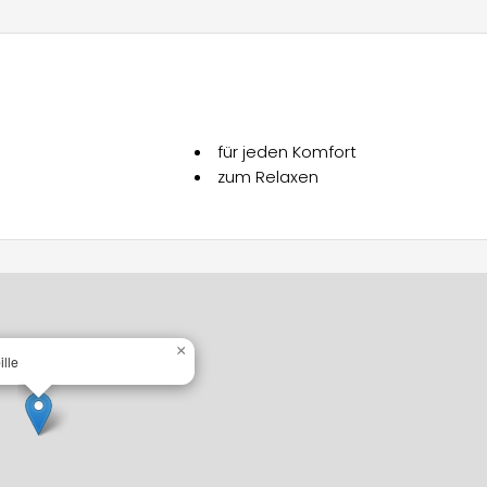
für jeden Komfort
zum Relaxen
×
lle