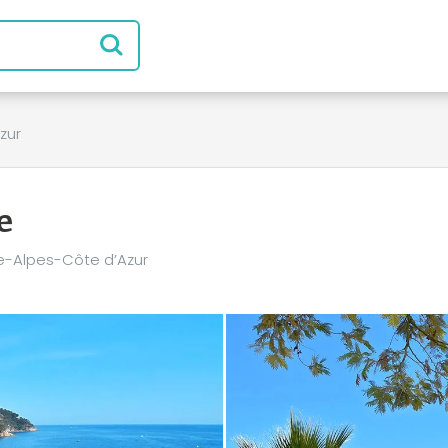
zur
e
e-Alpes-Côte d’Azur