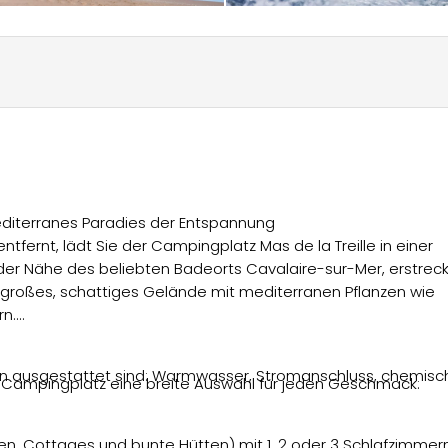
editerranes Paradies der Entspannung
fernt, lädt Sie der Campingplatz Mas de la Treille in einer
der Nähe des beliebten Badeorts Cavalaire-sur-Mer, erstreck
r großes, schattiges Gelände mit mediterranen Pflanzen wie
n.
igen ausgestattet sind: Warmwasser, Stromanschluss, chemisc
r Campingplatz eine breite Auswahl für jeden Geschmack:
 Cottages und bunte Hütten) mit 1, 2 oder 3 Schlafzimmern