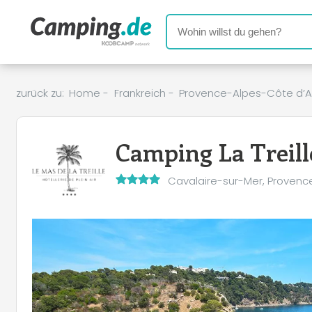
zurück zu:
Home
-
Frankreich
-
Provence-Alpes-Côte d’A
+
−
Camping La Treill
Cavalaire-sur-Mer, Provenc