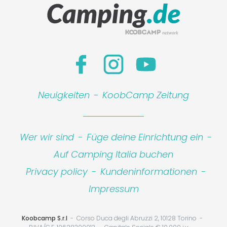
Neuigkeiten
-
KoobCamp Zeitung
Wer wir sind
-
Füge deine Einrichtung ein
-
Auf Camping Italia buchen
Leaflet
|
©
Koobcamp S.r.l.
Privacy policy
-
Kundeninformationen
-
Impressum
Koobcamp S.r.l
Corso Duca degli Abruzzi 2, 10128 Torino