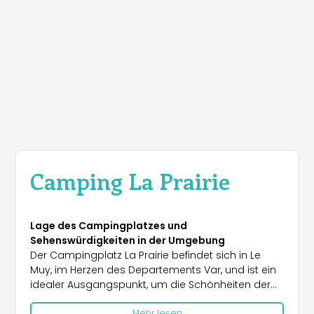
Camping La Prairie
Lage des Campingplatzes und
Sehenswürdigkeiten in der Umgebung
Der Campingplatz La Prairie befindet sich in Le
Muy, im Herzen des Departements Var, und ist ein
idealer Ausgangspunkt, um die Schönheiten der
Provence und der Côte d'Azur zu entdecken. In
Mehr lesen
kurzer Entfernung liegen die Sandstrände von