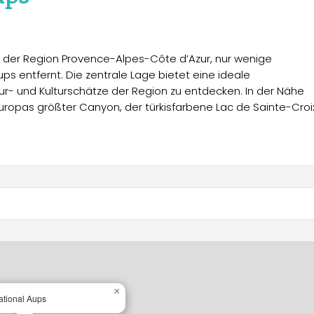
en der Region Provence-Alpes-Côte d’Azur, nur wenige
 entfernt. Die zentrale Lage bietet eine ideale
r- und Kulturschätze der Region zu entdecken. In der Nähe
uropas größter Canyon, der türkisfarbene Lac de Sainte-Croi
ür seine handgefertigte Keramik berühmt ist. Ebenfalls
s, der Mühlen von Régusse und der Höhlen von Villecroze. Die
 und der Tradition rund um Trüffel verleiht der Destination
künften, die allen Bedürfnissen gerecht werden. Besonders
atem Whirlpool, die Komfort und Entspannung auf höchstem
rei Schlafzimmer, eine komplett ausgestattete Küche mit
olzterrasse mit einem privaten Whirlpool. Zur Ausstattung
 Aufenthalt bei jeder Temperatur gewährleistet.
×
ational Aups
Küche mit Geschirrspüler, ein gemütliches Wohnzimmer mit