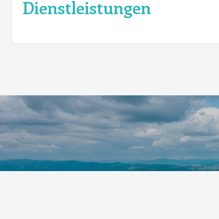
Dienstleistungen
Aktivitäten und Unterhaltung
Das Unterhaltungsangebot des Campingplatzes richtet
einen Outdoor-Fitnessbereich, ein Multisportfeld und ei
Kleinkinder und ältere Kinder. In den Sommermonaten
Wasserspiele und Sportturniere wie Boccia oder Fußball
Whirlpool und die Balneotherapie-Zone einen perfekte
Die Umgebung des Campingplatzes hält unzählige Freiz
spektakulären Wanderungen ein, wie dem Blanc-Mart
Abenteuerlustige gleichermaßen begeistern. Wasserspo
Tretboot mieten, um die ruhigen Gewässer des Lac de 
traditionelle Märkte, sommerliche Veranstaltungen wie 
Tradition, die es zu entdecken gilt