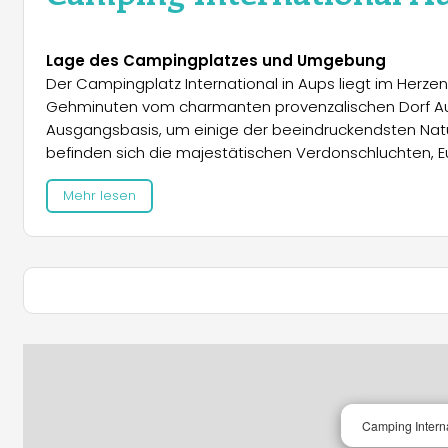
Lage des Campingplatzes und Umgebung
Der Campingplatz International in Aups liegt im Herz
Gehminuten vom charmanten provenzalischen Dorf Aups
Ausgangsbasis, um einige der beeindruckendsten Natu
befinden sich die majestätischen Verdonschluchten, E
und das malerische Dorf Moustiers-Sainte-Marie, das f
Mehr lesen
lohnenswert sind ein Besuch des Wasserfalls von Sillan
Nähe zum Dorf Aups mit seinen provenzalischen Märkten
zusätzlich einen authentischen Charme.
Unterkünfte und Stellplätze
Der Campingplatz bietet eine breite Auswahl an Unter
hervorzuheben sind die Premium-Mobilheime mit priv
Niveau bieten. Das Mobilheim Cotignac verfügt über d
Geschirrspüler, ein modernes Bad und eine möblierte H
gehört zudem eine Klimaanlage, die einen angenehmen
Camping Intern
Das Mobilheim Sillans bietet zwei Schlafzimmer, eine 