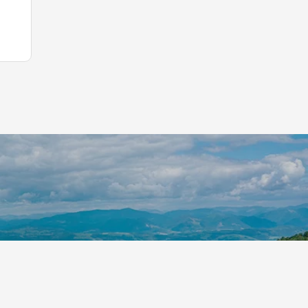
s
r
er