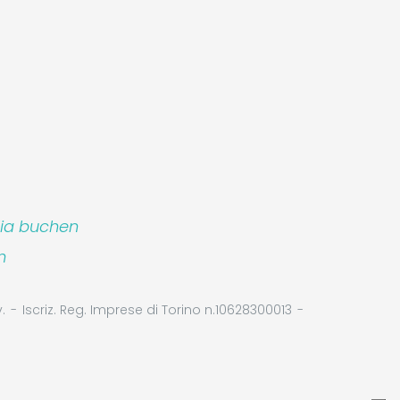
lia buchen
p S.r.l.
m
.
Iscriz. Reg. Imprese di Torino n.10628300013