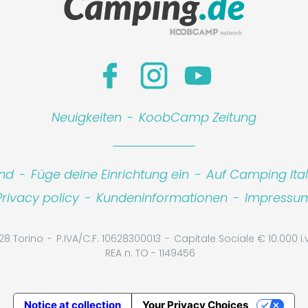
Neuigkeiten
-
KoobCamp Zeitung
ind
-
Füge deine Einrichtung ein
-
Auf Camping Ita
Leaflet
|
©
Koobcam
Privacy policy
-
Kundeninformationen
-
Impressu
28 Torino
P.IVA/C.F. 10628300013
Capitale Sociale € 10.000 i.v
REA n. TO - 1149456
Notice at collection
Your Privacy Choices