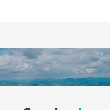
 sich an Gäste aller Altersgruppen. Auf dem Gelände gibt e
nen Spielplatz für Kinder mit altersgerechten Einrichtungen fü
 organisieren Animateure Aktivitäten wie Aquagym-Kurse,
. Für diejenigen, die Entspannung suchen, bieten der private
n Rückzugsort.
eitmöglichkeiten bereit. Die Verdonschluchten laden zu
el-Weg oder dem Imbut-Weg, die Naturliebhaber und
rtfans können Kajak fahren, raften oder ein Elektroboot od
Sainte-Croix zu erkunden. Die umliegenden Dörfer bieten
Jazzkonzerte und Festivals sowie eine reiche kulinarische