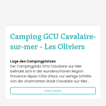
Camping GCU Cavalaire-
sur-mer - Les Oliviers
Lage des Campingplatzes
Der Campingplatz GCU Cavalaire-sur-Mer
befindet sich in der wunderschönen Region
Provence-Alpes-Côte d’Azur, nur wenige Schritte
von der charmanten Stadt Cavalaire-sur-Mer
entfernt. Dank seiner idealen Lage zwischen
Mehr lesen
Cavalaire und La Croix-Valmer an der Straße D559
ist er einfach zu erreichen. Die Umgebung bietet
zahlreiche Ausflugsziele, darunter die berühmten
Badeorte Saint-Tropez, Ramatuelle, Grimaud und