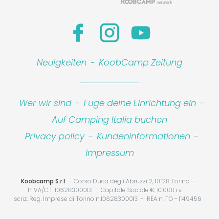
Neuigkeiten
-
KoobCamp Zeitung
Wer wir sind
-
Füge deine Einrichtung ein
-
Auf Camping Italia buchen
Privacy policy
-
Kundeninformationen
-
Leaflet
|
©
Koobcamp S.r.l.
Impressum
Koobcamp S.r.l
Corso Duca degli Abruzzi 2, 10128 Torino
P.IVA/C.F. 10628300013
Capitale Sociale € 10.000 i.v.
Iscriz. Reg. Imprese di Torino n.10628300013
REA n. TO - 1149456