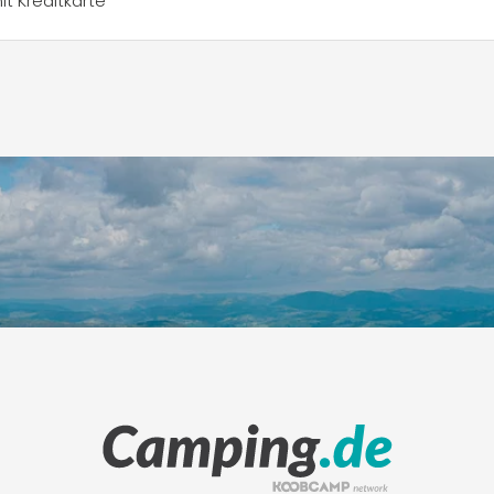
t Kreditkarte
Leaflet
|
©
Koobcam