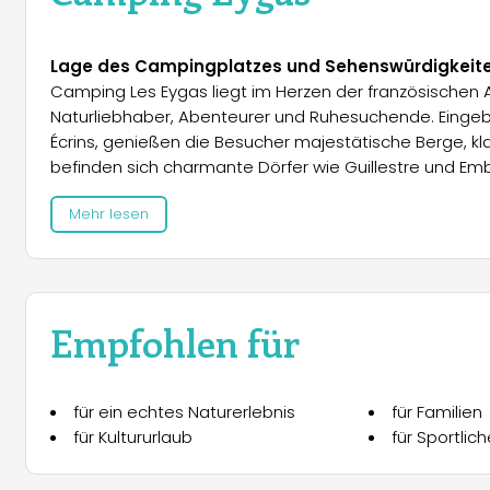
Lage des Campingplatzes und Sehenswürdigkeit
Camping Les Eygas liegt im Herzen der französischen 
Naturliebhaber, Abenteurer und Ruhesuchende. Einge
Écrins, genießen die Besucher majestätische Berge, kl
befinden sich charmante Dörfer wie Guillestre und Em
Historische Sehenswürdigkeiten wie Briançon, die höch
Mehr lesen
höchstgelegene Dorf Europas, das Château von Picomta
bietet der Parc Animalier Serre Ponçon eine Gelegenhe
erleben, während der Lac de Serre-Ponçon Wasserspo
Unterkünfte und Mietobjekte
Empfohlen für
Der Campingplatz bietet verschiedene Unterkunftsmög
für bis zu sechs Personen geeignet und mit allem Komf
Mikrowelle, Senseo-Kaffeemaschine und Wasserkocher 
für ein echtes Naturerlebnis
für Familien
Wohnzimmer mit TV (niederländische Kanäle), ein B
für Kultururlaub
für Sportlich
runden das Angebot ab. Kostenloses WLAN und eine T
Unterkunft.