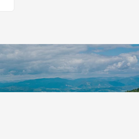
p S.r.l.