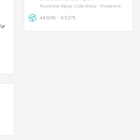
Provence-Alpes-Côte d’Azur - Frankreich
44.6015 - 6.5275
für
ien
u
ind
i-
fe
n