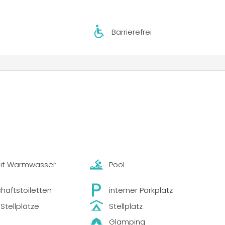
e Outdoor-Programm, das besonders für Abenteuerlustige
g, Kajakfahren, Canyoning, Tubing und Hotdogging unter der
ine besondere Herausforderung stellt das Rebel Rock Raften
Barrierefrei
z Wander- und Fahrradrouten in der Umgebung, deren
 sind. Motorradfahrer können mit einem speziell
pässe erkunden.
t geprägt, mit kostenlosen Aktivitäten wie Boule-Turnieren
m Fluss Durance. Kulturfreunde und Genießer können die
rn traditionelle französische Küche probieren.
it Warmwasser
Pool
aftstoiletten
interner Parkplatz
Stellplätze
Stellplatz
Glamping