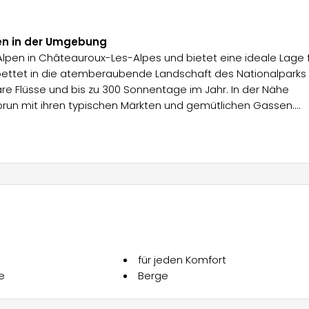
en in der Umgebung
Alpen in Châteauroux-Les-Alpes und bietet eine ideale Lage 
bettet in die atemberaubende Landschaft des Nationalparks
are Flüsse und bis zu 300 Sonnentage im Jahr. In der Nähe
brun mit ihren typischen Märkten und gemütlichen Gassen.
stgelegene Stadt Frankreichs, Saint Véran, das
l und die Abtei Boscodon laden zu Ausflügen ein. Für Famil
it, Tiere wie Murmeltiere und Greifvögel aus nächster Nähe z
rt und Entspannung ermöglicht.
lichkeiten, die jedem Bedarf gerecht werden. Die Chalets s
ort ausgestattet. Eine offene Küche mit Geschirrspüler, Komb
sorgt für ein angenehmes Kocherlebnis. Ein gemütliches
für jeden Komfort
adezimmer mit Badewanne, Dusche, separatem WC und ein Sa
e
Berge
errasse zum Entspannen machen das Chalet zu einer ideale