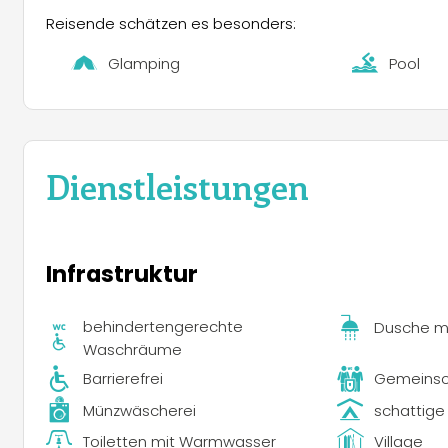
Ein Highlight des Campingplatzes ist das umfassend
Reisende schätzen es besonders:
attraktiv ist. Im Sommer werden Aktivitäten wie Raftin
Leitung niederländischsprachiger Guides angeboten. E
Glamping
Pool
dar, eine Team-Erfahrung auf wilden Gewässern.
Für ruhigere Unternehmungen bietet der Campingplat
Beschreibungen und Karten an der Rezeption erhältlich
zusammengestellten Roadbook die legendären Alpen
Dienstleistungen
Die Abende auf Camping Les Eygas sind von Geselligkei
oder der aufregenden Rapidrace-Veranstaltung auf de
lokalen Märkte besuchen oder in den umliegenden Dörfe
Infrastruktur
behindertengerechte
Dusche m
Waschräume
Barrierefrei
Gemeinsch
Münzwäscherei
schattige 
Toiletten mit Warmwasser
Village