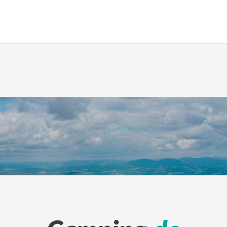
Leaflet
|
©
Koobcam