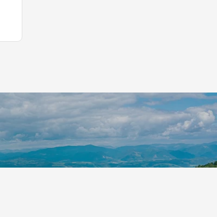
p S.r.l.