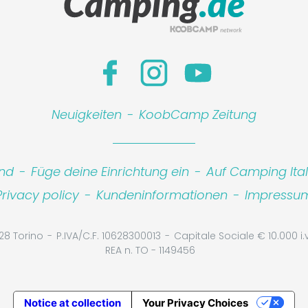
Neuigkeiten
-
KoobCamp Zeitung
ind
-
Füge deine Einrichtung ein
-
Auf Camping Ita
Privacy policy
-
Kundeninformationen
-
Impressu
28 Torino
P.IVA/C.F. 10628300013
Capitale Sociale € 10.000 i.v
REA n. TO - 1149456
Notice at collection
Your Privacy Choices