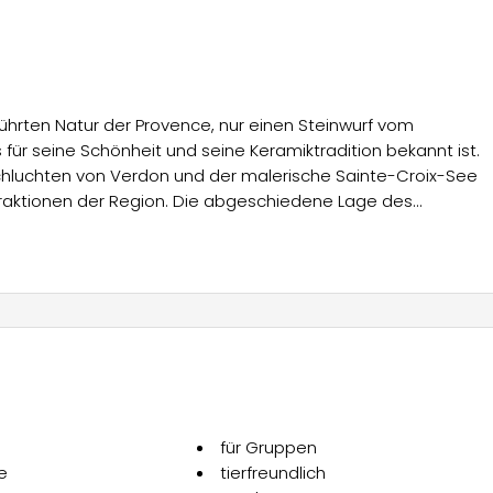
ührten Natur der Provence, nur einen Steinwurf vom
für seine Schönheit und seine Keramiktradition bekannt ist.
chluchten von Verdon und der malerische Sainte-Croix-See
attraktionen der Region. Die abgeschiedene Lage des
die Ruhe und authentische Landschaften inmitten der
nterkünften, die den unterschiedlichen Bedürfnissen der Gä
Mobilheime, die Platz für vier bis fünf Personen bieten. Jede
Schlafzimmer mit einem Doppelbett (140 cm), ein zweites
ezimmer mit Dusche und Waschbecken, eine separate Toilette
ne Küche mit Kühlschrank, Gasherd, Mikrowelle,
für Gruppen
obilheime über eine Sitzgruppe und einen Sonnenschutz,
e
tierfreundlich