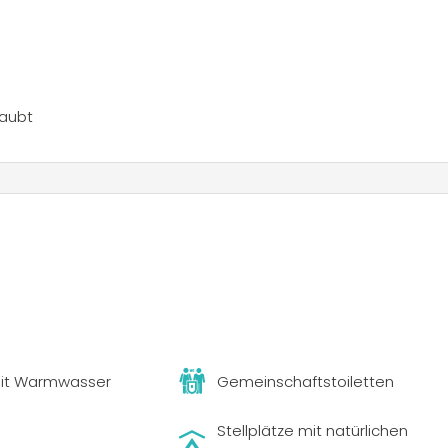
et, die Region zu entdecken. Der Campingplatz liegt unweit de
dschaft, die sowohl für sportliche Herausforderungen als auc
laubt
it Warmwasser
Gemeinschaftstoiletten
Stellplätze mit natürlichen