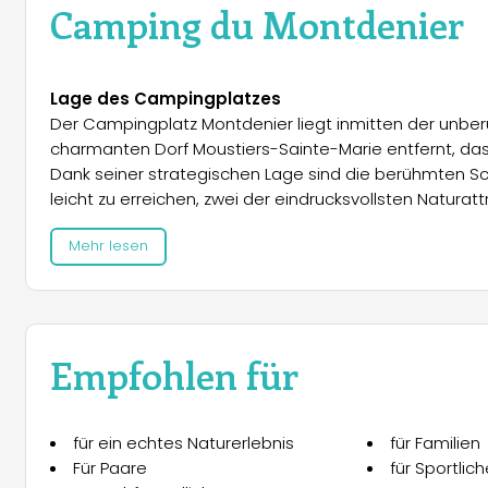
Camping du Montdenier
Lage des Campingplatzes
Der Campingplatz Montdenier liegt inmitten der unber
charmanten Dorf Moustiers-Sainte-Marie entfernt, das 
Dank seiner strategischen Lage sind die berühmten S
leicht zu erreichen, zwei der eindrucksvollsten Natur
Campingplatzes macht ihn zur idealen Wahl für alle, 
Mehr lesen
provenzalischen Natur suchen.
Unterkünfte und Mietobjekte
Der Campingplatz Montdenier bietet eine Auswahl an U
gerecht werden. Besonders hervorzuheben sind die fünf 
Empfohlen für
Einheit ist vollständig ausgestattet und umfasst ein 
Schlafzimmer mit zwei Einzelbetten (80 cm), ein Bad
ein Wohnzimmer mit Schlafsofa und Fernseher sowie ei
für ein echtes Naturerlebnis
für Familien
Kaffeemaschine und Geschirr. Draußen verfügen die M
Für Paare
für Sportlich
perfekt für entspannte Stunden im Freien.