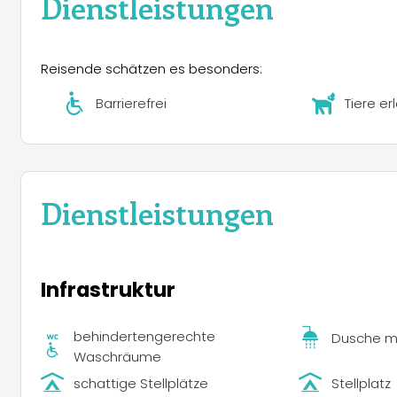
Dienstleistungen
Möglichkeiten zum Reiten, was eine originelle Art biet
Regionalen Naturparks Verdon, einer einzigartigen Lan
für naturnahe Erholung perfekt geeignet ist.
Reisende schätzen es besonders:
Barrierefrei
Tiere er
Dienstleistungen
Infrastruktur
behindertengerechte
Dusche m
Waschräume
schattige Stellplätze
Stellplatz