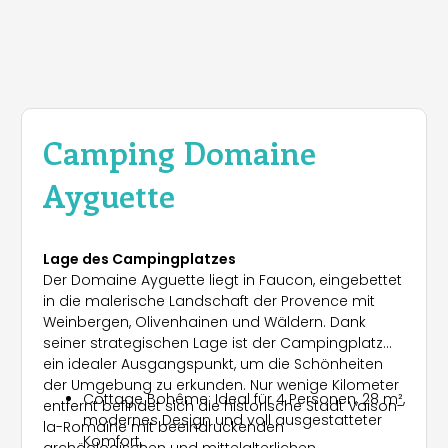
Camping Domaine
Ayguette
Lage des Campingplatzes
Der Domaine Ayguette liegt in Faucon, eingebettet
in die malerische Landschaft der Provence mit
Weinbergen, Olivenhainen und Wäldern. Dank
seiner strategischen Lage ist der Campingplatz
ein idealer Ausgangspunkt, um die Schönheiten
der Umgebung zu erkunden. Nur wenige Kilometer
Cottage Bohême: Ideal für 4 Personen, 28 m²,
entfernt befindet sich die historische Stadt Vaison-
modernes Design und voll ausgestatteter
la-Romaine mit beeindruckenden
Komfort.
archäologischen und mittelalterlichen