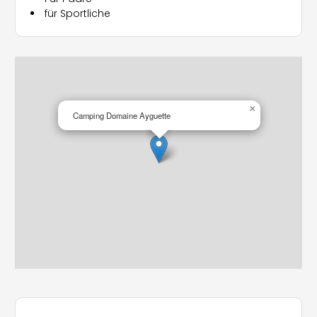
für Sportliche
Servicebereich, und an der Rezeption befindet sich
eine Bibliothek, die zum entspannten Lesen einlädt.
Zusätzlich können Kühlschränke, Bettwäsche und
Babybedarf gemietet werden. Der Campingplatz
verfügt außerdem über eine Pizzeria, eine Bar mit
lokalen Weinen, einen kleinen Laden und einen
Brotservice.
×
Camping Domaine Ayguette
Aktivitäten und Unterhaltung
Die Aktivitäten im Domaine Ayguette sind auf die
ganze Familie ausgerichtet und umfassen ein
beheiztes Schwimmbad mit 28 °C, das den
ganzen Tag zugänglich ist. In der Sommersaison
können die Gäste an Aqua-Fitness-Kursen und
Yogastunden teilnehmen oder die
Themenabende und Konzerte im Restaurant
genießen.
Für Kinder gibt es vom 15. Juli bis 15. August einen
Mini-Club, der kreative und spielerische Aktivitäten
anbietet. Zudem stehen ein Spielplatz, ein
Multisportfeld für Fußball und Basketball sowie