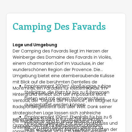
Camping Des Favards
Lage und Umgebung
Der Camping des Favards liegt im Herzen der
Weinberge des Domaine des Favards in Violès,
einem charmanten Dorf im Vaucluse, in der
wunderschönen Region der Provence. Die
Umgebung bietet eine atemberaubende Kulisse
mit Blick auf die berühmten Dentelles de
Emplacement 200m²: Großzügige, ruhige
Montmirail, ein Paradies für Kletterfreunde. Im
Stellplätze, die Platz für bis zu 6 Personen
Hintergrund erhebt sich der imposante Mont
bieten und mit einem Stromanschluss
Ventoux, der "Gigant der Provence", ein Magnet für
ausgestattet werden können.
Radsportbegeisterte aus aller Welt. Dank seiner
strategischen Lage lassen sich zahlreiche
Emplacement 100m²: Ebenfalls für bis zu 6
sehenswerte Städte in kurzer Zeit erreichen:
Die Mobilheime sind in verschiedene Typen
Personen geeignet, mit Stromanschluss und
Orange, bekannt für sein beeindruckendes
unterteilt, um allen Bedürfnissen gerecht zu
einer entspannten Atmosphäre inmitten der
römisches Theater, ist nur 15 Minuten entfernt,