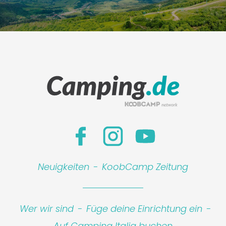
Leaflet
|
©
Koobcamp S.r.l.
Neuigkeiten
-
KoobCamp Zeitung
Wer wir sind
-
Füge deine Einrichtung ein
-
Auf Camping Italia buchen