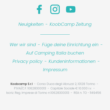
Neuigkeiten
-
KoobCamp Zeitung
Wer wir sind
-
Füge deine Einrichtung ein
-
Auf Camping Italia buchen
Privacy policy
-
Kundeninformationen
-
Impressum
Koobcamp S.r.l
Corso Duca degli Abruzzi 2, 10128 Torino
P.IVA/C.F. 10628300013
Capitale Sociale € 10.000 i.v.
Iscriz. Reg. Imprese di Torino n.10628300013
REA n. TO - 1149456