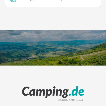
Leaflet
|
©
Koobcamp S.r.l.