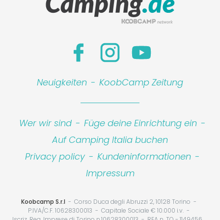
Neuigkeiten
-
KoobCamp Zeitung
Wer wir sind
-
Füge deine Einrichtung ein
-
Auf Camping Italia buchen
Privacy policy
-
Kundeninformationen
-
Impressum
Koobcamp S.r.l
Corso Duca degli Abruzzi 2, 10128 Torino
P.IVA/C.F. 10628300013
Capitale Sociale € 10.000 i.v.
Iscriz. Reg. Imprese di Torino n.10628300013
REA n. TO - 1149456