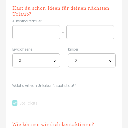
Hast du schon Ideen für deinen nächsten
Urlaub?
Aufenthaltsdauer
→
Erwachsene
Kinder
2
0
×
×
Welche Art von Unterkunft suchst du?*
Stellplatz
Leaflet
|
©
Koobcamp S.r.l.
Wie können wir dich kontaktieren?