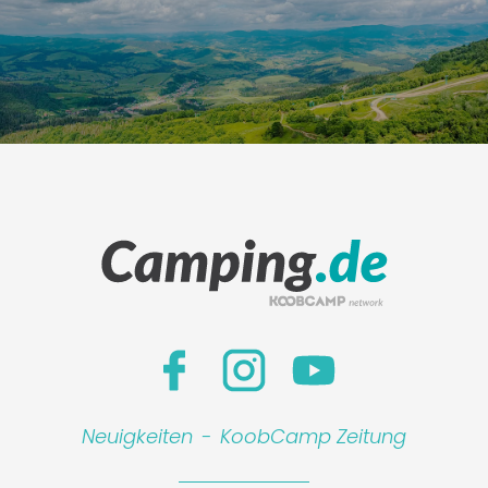
Leaflet
|
©
Koobcamp S.r.l.
Neuigkeiten
-
KoobCamp Zeitung