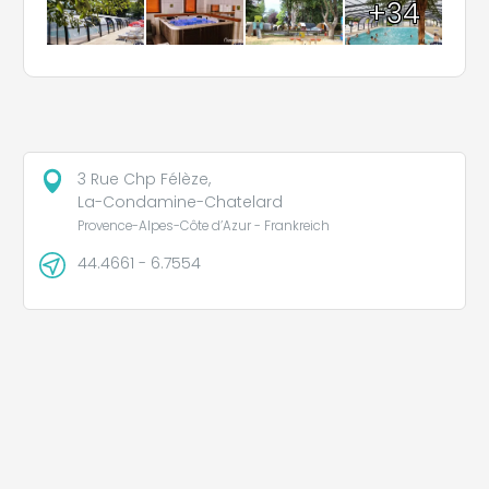
+34
3 Rue Chp Félèze,
La-Condamine-Chatelard
Provence-Alpes-Côte d’Azur - Frankreich
44.4661 - 6.7554