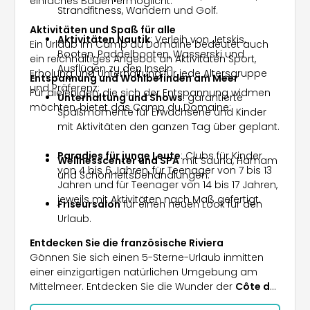
einfaches Baden ermöglicht.
Strandfitness, Wandern und Golf.
Aktivitäten und Spaß für alle
Aktivitäten Nautik
: Verleih von Jetskis,
Ein Urlaub im Camp du Domaine bedeutet auch
Booten, Paddelbooten, Wasserski und
ein reichhaltiges Angebot an Aktivitäten Sport,
Ausflügen zu den Inseln.
Erholung und Unterhaltung für jede Altersgruppe
Entspannung und Wohlbefinden am Meer
und Präferenz:
Für diejenigen, die sich der Entspannung widmen
Unterhaltung und Shows
: garantierte
möchten, bietet das Camp du Domaine:
Spaßmomente für Erwachsene und Kinder
mit Aktivitäten den ganzen Tag über geplant.
Paradies für junge Leute
: Clubs für Kinder
Wellnesscenter und SPA
mit Sauna, Hamam
von 4 bis 6 Jahren, für Teenager von 7 bis 13
und Schönheitsbehandlungen.
Jahren und für Teenager von 14 bis 17 Jahren,
jeweils mit Aktivitäten nach Maß gefertigt.
Friseursalon
für einen neuen Look für den
Urlaub.
Entdecken Sie die französische Riviera
Gönnen Sie sich einen 5-Sterne-Urlaub inmitten
einer einzigartigen natürlichen Umgebung am
Mittelmeer. Entdecken Sie die Wunder der
Côte de
Beauté
und erkunden Sie die 430 km lange Küste