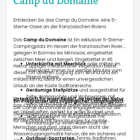
Entdecken Sie das Camp du Domaine: eine 5-
Sterne-Oase an der französischen Riviera
Das
Camp du Domaine
ist Ein exklusiver 5-Sterne-
Campingplatz im Herzen der französischen Riviera,
gelegen in Bormes les Mimosas, eingebettet
zwischen Meer und Bergen. Eingebettet in 45
Unterkünfte mit Meerblick
oder mitten im
Hektar üppiger mediterraner Vegetation bietet
Pinienwald, immer nur wenige Minuten vom
dieser Ort direkten Zugang zum Strand und ein
Strand entfernt.
mildes Klima, ideal für einen unvergesslichen
Urlaub an der Küste Südfrankreichs.
Geräumige Stellplätze
und ausgestattet für
Zelte, Wohnmobile und Wohnwagen, mit
Unterkunft für jeden Bedarf, im Herzen der Natur
Ein integrativer und zugänglicher Campingplatz
Stromanschluss und Abwasserentsorgung.
Das Camp du Domaine bietet eine große Auswahl
Der Camp du Domaine ist engagiert sich für die
an Unterkünften, perfekt für jedes Budget und
Gewährleistung der Barrierefreiheit und Inklusion
Jede Unterkunft ist Ausgestattet mit
jeden Geschmack:
für alle Gäste, mit Einrichtungen für mobile
Klimaanlage für einen Aufenthalt mit
Menschen reduziert. Unter diesen sticht die
maximalem Komfort.
Wasserzugangsmatte hervor, die ein sicheres und
Outdoor-Sportarten
: Tennis, Radfahren,