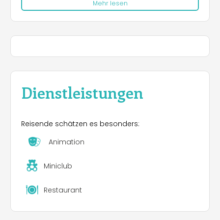
Mehr lesen
mit Stränden, Inseln und malerischen Dörfern.
Buchen Sie noch heute Ihren Aufenthalt bei
>Camp
du Domaine
für einen unvergesslichen Urlaub
zwischen Sonne, Meer und Natur!
Dienstleistungen
Reisende schätzen es besonders:
Animation
Miniclub
Restaurant