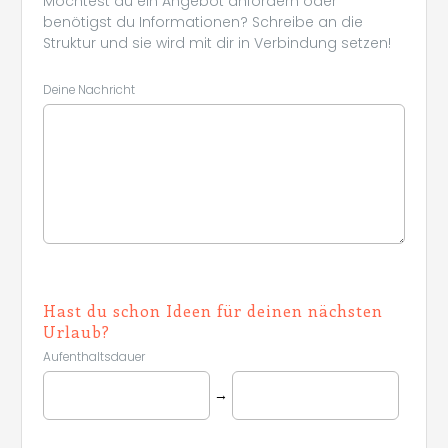
Möchtest du ein Angebot anfordern oder
benötigst du Informationen? Schreibe an die
Struktur und sie wird mit dir in Verbindung setzen!
Deine Nachricht
Leaflet
|
©
Koobcamp S.r.l.
Hast du schon Ideen für deinen nächsten
Urlaub?
Aufenthaltsdauer
→